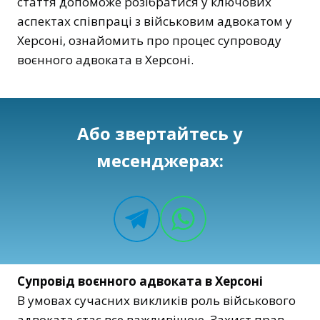
стаття допоможе розібратися у ключових
аспектах співпраці з військовим адвокатом у
Херсоні, ознайомить про процес супроводу
воєнного адвоката в Херсоні.
Або звертайтесь у
месенджерах:
Супровід воєнного адвоката в Херсоні
В умовах сучасних викликів роль військового
адвоката стає все важливішою. Захист прав