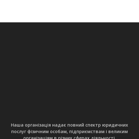
Вивчайте законодавство. Ознайомтеся із
законами, які регулюють військову службу
(Закон України "Про військовий обов’язок і
військову службу").
Звертайтеся до офіційних джерел.
Використовуйте матеріали Міністерства
оборони чи військових комісаріатів.
Консультуйтеся онлайн. Є безкоштовні
платформи, де юристи відповідають на
запитання.
Подавайте запити. Ви маєте право вимагати
офіційні роз’яснення від органів влади.
Дізнайтесь актуальний Список документів для
супроводу воєнного адвоката в Херсоні якщо
все ж хочете обрати собі фахівця.
Наша організація надає повний спектр юридичних
послуг фізичним особам, підприємствам і великим
Поширені запитання
організаціям в різних сферах діяльності.