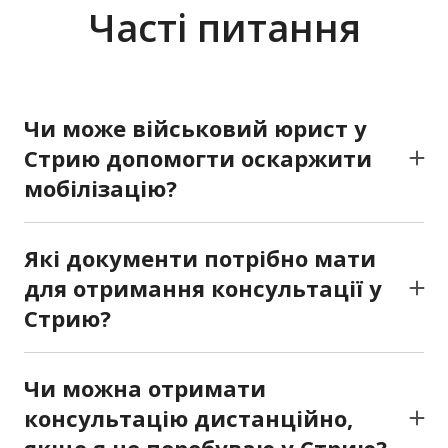
Часті питання
Чи може військовий юрист у
Стрию допомогти оскаржити
мобілізацію?
Так, ми аналізуємо законність мобілізації,
перевіряємо документи та медичні довідки.
Які документи потрібно мати
Якщо є підстави, складаємо юридичні скарги і
для отримання консультації у
подаємо їх у відповідні органи для захисту
Стрию?
ваших прав.
Достатньо мати при собі повістку, контракт,
медичні довідки або рішення ТЦК. Якщо ви не
Чи можна отримати
встигли зібрати всі папери — ми допоможемо
консультацію дистанційно,
сформувати повний пакет документів.