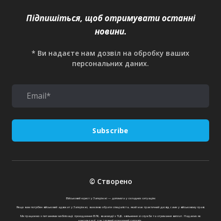
Підпишіться, щоб отримувати останні
новини.
* Ви надаєте нам дозвіл на обробку ваших
персональних даних.
Subscribe
© Створено
Військовий юрист у Запоріжжі — допомога у складних ситуаціях
Якщо вам потрібен військовий адвокат у Запоріжжі, важливо обрати спеціаліста, який має практичний досвід саме у військовому праві.
Ми працюємо з питаннями мобілізації, проходження ВЛК, взаємодії з ТЦК, звільнення зі служби та отримання виплат. Надаємо як
консультації, так і повний юридичний супровід.