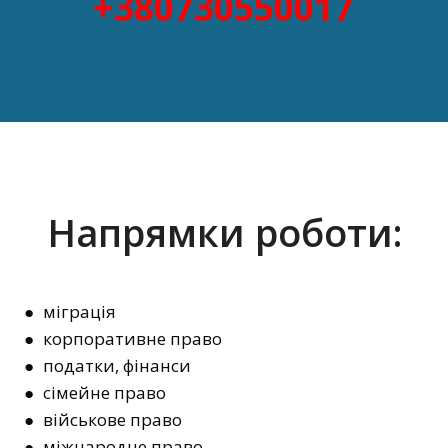
+380730550017
Напрямки роботи:
● міграція
● корпоративне право
● податки, фінанси
● сімейне право
● військове право
● міжнародне право