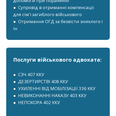
допомоги при пораненні
● Супровід в отриманні компенсаціі
для сім'ї загиблого військового
● Отримання ОГД за безвісти зниклого і
ін
Послуги військового адвоката:
● СЗЧ 407 ККУ
● ДЕЗЕРТИРСТВІ 408 ККУ
● УХИЛЕННІ ВІД МОБІЛІЗАЦІЇ 336 ККУ
● НЕВИКОНАННІ НАКАЗУ 403 ККУ
● НЕПОКОРА 402 ККУ