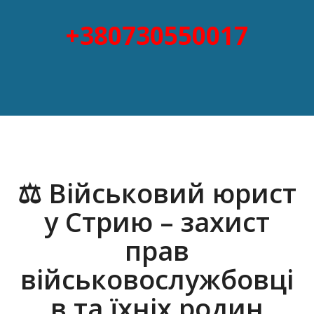
+380730550017
⚖️ Військовий юрист
у Стрию – захист
прав
військовослужбовці
в та їхніх родин