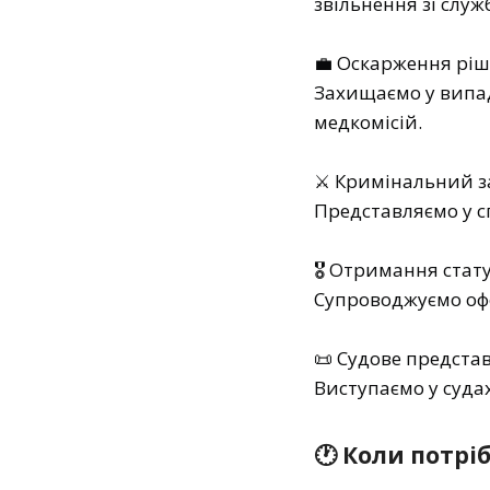
звільнення зі служ
💼 Оскарження ріш
Захищаємо у випад
медкомісій.
⚔️ Кримінальний з
Представляємо у с
🎖 Отримання стату
Супроводжуємо офо
📜 Судове предста
Виступаємо у судах
🕐 Коли потрі