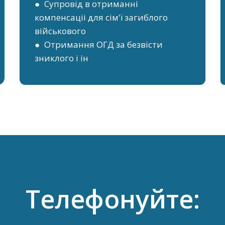
● Супровід в отриманні
компенсаціі для сім'ї загиблого
військового
● Отримання ОГД за безвісти
зниклого і ін
Телефонуйте: