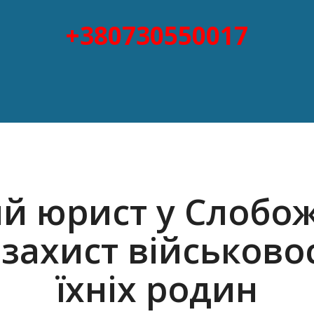
+380730550017
ий юрист у Слоб
захист військово
їхніх родин