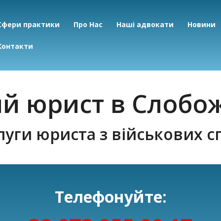
Сфери практики
Про Нас
Наші адвокати
Новини
Контакти
ий юрист в Слобо
луги юриста з військових с
Телефонуйте: