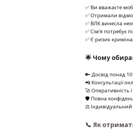
✅ Ви вважаєте моб
✅ Отримали відмов
✅ ВЛК винесла не
✅ Сім’я потребує п
✅ Є ризик криміна
🌟 Чому обир
🔑 Досвід понад 10
📲 Консультації о
🚀 Оперативність і
🛡 Повна конфіден
⚖️ Індивідуальний 
📞 Як отримат