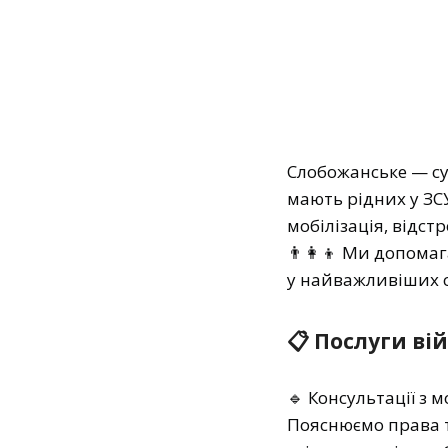
Слобожанське — су
мають рідних у ЗС
мобілізація, відст
👨‍👩‍👦 Ми допома
у найважливіших 
📋 Послуги ві
🔹 Консультації з м
Пояснюємо права т