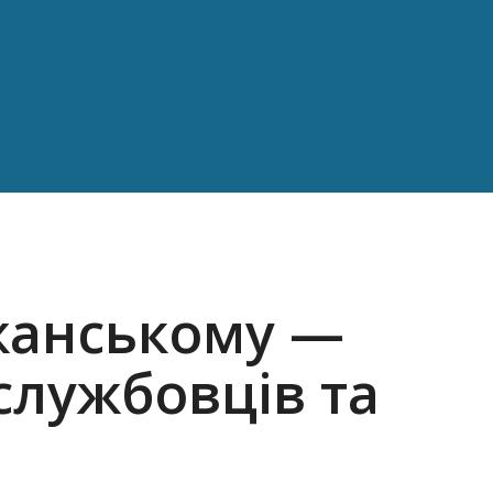
ожанському —
службовців та