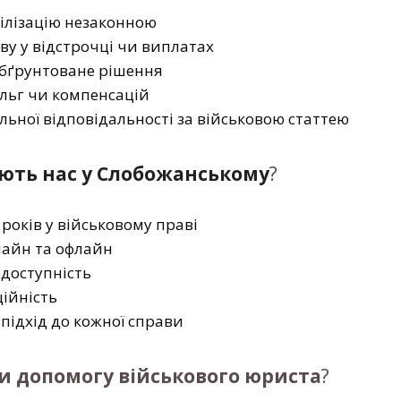
ілізацію незаконною
у у відстрочці чи виплатах
обґрунтоване рішення
ільг чи компенсацій
льної відповідальності за військовою статтею
ають нас у Слобожанському
?
 років у військовому праві
нлайн та офлайн
 доступність
ційність
підхід до кожної справи
и допомогу військового юриста
?