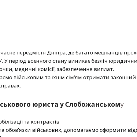
часне передмістя Дніпра, де багато мешканців прох
У. У період воєнного стану виникає безліч юридичн
рочки, медичні комісії, забезпечення виплат.
гаємо військовим та їхнім сім’ям отримати законний
справах.
йськового юриста у Слобожанськом
у
обілізації та контрактів
а обов’язки військових, допомагаємо оформити від