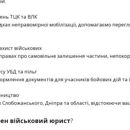
би.
ень ТЦК та ВЛК
ках неправомірної мобілізації, допомагаємо перег
ахист військових
правах про самовільне залишення частини, непокор
су УБД та пільг
рмлення документів для учасників бойових дій та ї
вництво
 Слобожанського, Дніпра та області, відстоюючи ваш
бен військовий юрист
?