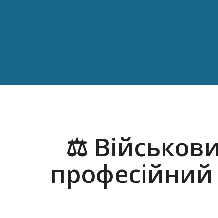
⚖️ Військов
професійний 