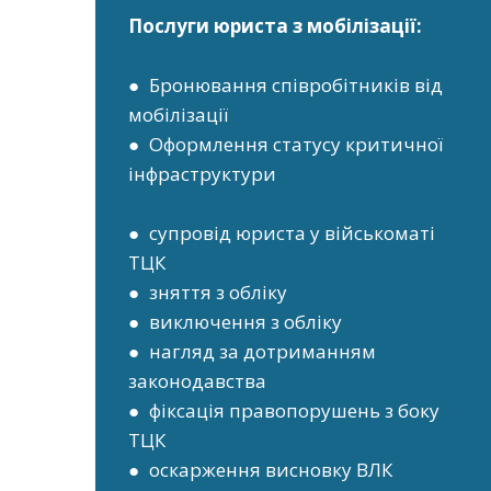
Послуги юриста з мобілізації:
● Бронювання співробітників від
мобілізації
● Оформлення статусу критичної
інфраструктури
● супровід юриста у військоматі
ТЦК
● зняття з обліку
● виключення з обліку
● нагляд за дотриманням
законодавства
● фіксація правопорушень з боку
ТЦК
● оскарження висновку ВЛК