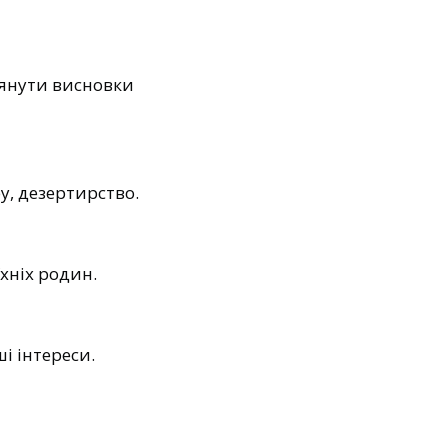
лянути висновки
у, дезертирство.
хніх родин.
і інтереси.