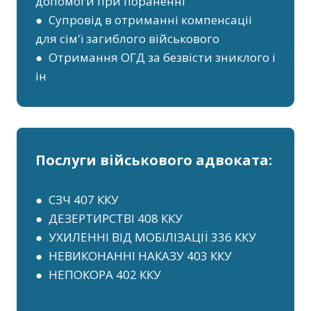
допомоги при пораненні
● Супровід в отриманні компенсаціі
для сім'ї загиблого військового
● Отримання ОГД за безвісти зниклого і
ін
Послуги військового адвоката:
● СЗЧ 407 ККУ
● ДЕЗЕРТИРСТВІ 408 ККУ
● УХИЛЕННІ ВІД МОБІЛІЗАЦІЇ 336 ККУ
● НЕВИКОНАННІ НАКАЗУ 403 ККУ
● НЕПОКОРА 402 ККУ