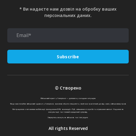
* Ви надаєте нам дозвіл на обробку ваших
персональних даних.
Subscribe
© Створено
Військовий юрист у Запоріжжі — допомога у складних ситуаціях
Якщо вам потрібен військовий адвокат у Запоріжжі, важливо обрати спеціаліста, який має практичний досвід саме у військовому праві.
Ми працюємо з питаннями мобілізації, проходження ВЛК, взаємодії з ТЦК, звільнення зі служби та отримання виплат. Надаємо як
консультації, так і повний юридичний супровід.
Звернутись можуть як військові, так і їхні родичі.
All rights Reserved