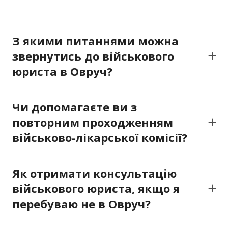
З якими питаннями можна
звернутись до військового
юриста в Овруч?
Ми надаємо правову допомогу у випадках
незаконної мобілізації, спірних рішень ВЛК,
Чи допомагаєте ви з
відмови у звільненні за станом здоров’я,
повторним проходженням
проблем з оформленням статусу УБД,
військово-лікарської комісії?
затримки виплат чи пільг для
Так. Ми організовуємо юридичний супровід
військовослужбовців.
під час підготовки документів, консультуємо з
Як отримати консультацію
медичних питань, допомагаємо отримати
військового юриста, якщо я
направлення на повторне обстеження і
перебуваю не в Овруч?
супроводжуємо клієнта на кожному етапі.
Ми працюємо з клієнтами по всій Україні.