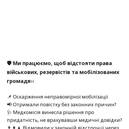
🛡 Ми працюємо, щоб відстояти права
військових, резервістів та мобілізованих
громадя
н
📌 Оскарження неправомірної мобілізації
📢 Отримали повістку без законних причин?
🩺 Медкомісія винесла рішення про
придатність, не врахувавши медичні довідки?
👨‍👩‍👧 Відмовили у законній відстрочці через