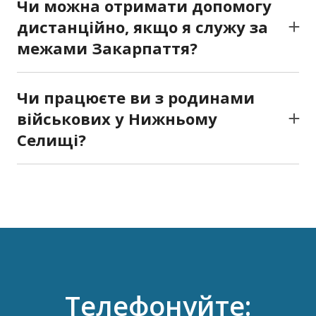
Чи можна отримати допомогу
разі потреби оскаржуємо їх у суді.
дистанційно, якщо я служу за
межами Закарпаття?
Так. Ми проводимо онлайн- та телефонні
консультації, тож ви можете отримати
Чи працюєте ви з родинами
правову підтримку незалежно від місця
військових у Нижньому
перебування.
Селищі?
Так. Ми допомагаємо оформити статуси,
пільги та компенсації для родин
військовослужбовців, які загинули, зникли чи
перебувають у полоні.
Телефонуйте: