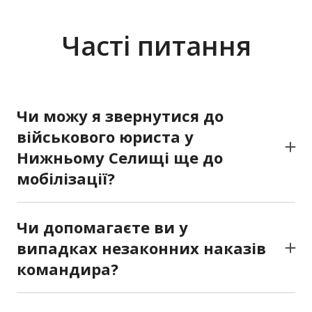
Часті питання
Чи можу я звернутися до
військового юриста у
Нижньому Селищі ще до
мобілізації?
Так. Ми консультуємо не лише мобілізованих,
а й тих, хто отримав повістку або готується до
Чи допомагаєте ви у
служби, щоб ви розуміли свої права та
випадках незаконних наказів
можливі відстрочки.
командира?
Так. Ми аналізуємо законність виданих
наказів, складаємо юридичні звернення та у