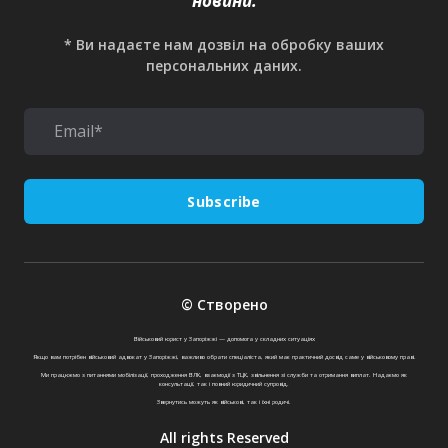
новини.
* Ви надаєте нам дозвіл на обробку ваших
персональних даних.
Subscribe
© Створено
Військовий юрист у Запоріжжі — допомога у складних ситуаціях
Якщо вам потрібен військовий адвокат у Запоріжжі, важливо обрати спеціаліста, який має практичний досвід саме у військовому праві.
Ми працюємо з питаннями мобілізації, проходження ВЛК, взаємодії з ТЦК, звільнення зі служби та отримання виплат. Надаємо як
консультації, так і повний юридичний супровід.
Звернутись можуть як військові, так і їхні родичі.
All rights Reserved