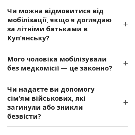
Чи можна відмовитися від
мобілізації, якщо я доглядаю
за літніми батьками в
Куп’янську?
Так, за певних умов догляд за близькими
родичами може бути підставою для
Мого чоловіка мобілізували
відстрочки. Ми допоможемо зібрати необхідні
без медкомісії — це законно?
документи, подати заяву до ТЦК та, у разі
Ні, проходження медичного огляду є
потреби, оскаржити відмову.
обов’язковим. Якщо цього не було, ми можемо
Чи надаєте ви допомогу
ініціювати юридичне оскарження рішення
сім’ям військових, які
ТЦК, організувати повторну комісію та
загинули або зникли
добитися перегляду мобілізації.
безвісти?
Так, ми супроводжуємо юридичне
оформлення статусу, допомагаємо з