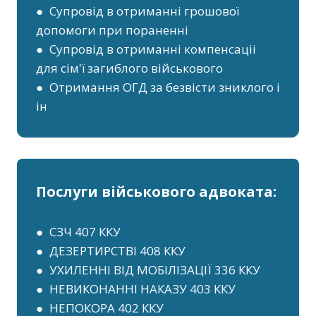
● Супровід в отриманні грошової
допомоги при пораненні
● Супровід в отриманні компенсаціі
для сім'ї загиблого військового
● Отримання ОГД за безвісти зниклого і
ін
Послуги військового адвоката:
● СЗЧ 407 ККУ
● ДЕЗЕРТИРСТВІ 408 ККУ
● УХИЛЕННІ ВІД МОБІЛІЗАЦІЇ 336 ККУ
● НЕВИКОНАННІ НАКАЗУ 403 ККУ
● НЕПОКОРА 402 ККУ