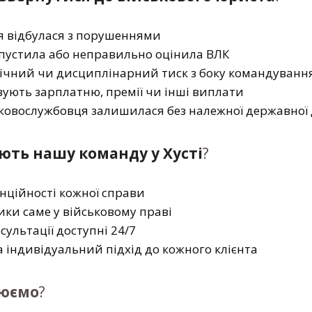
ія відбулася з порушеннями
опустила або неправильно оцінила ВЛК
гічний чи дисциплінарний тиск з боку командуванн
вують зарплатню, премії чи інші виплати
ськовослужбовця залишилася без належної державної
ють нашу команду у Хусті
?
енційності кожної справи
ктики саме у військовому праві
сультації доступні 24/7
а індивідуальний підхід до кожного клієнта
цюємо
?