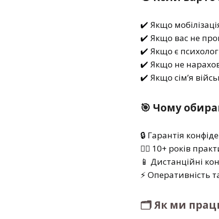
✔️ Якщо мобілізац
✔️ Якщо вас не пр
✔️ Якщо є психоло
✔️ Якщо не нарахо
✔️ Якщо сім’я вій
🎯 Чому обира
🔒 Гарантія конфід
🧑‍⚖️ 10+ років пра
📱 Дистанційні кон
⚡ Оперативність т
🗂️ Як ми пра