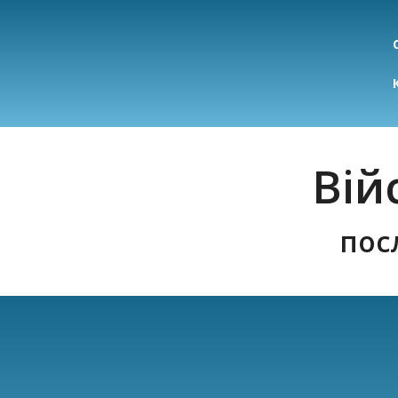
Вій
пос