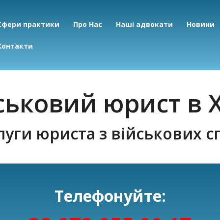
Сфери практики
Про Нас
Наші адвокати
Новини
Контакти
ськовий юрист в Х
луги юриста з військових с
Телефонуйте: