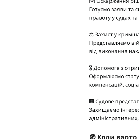
✉️ Оскарження рі
Готуємо заяви та 
правоту у судах та 
⚖️ Захист у кримі
Представляємо вій
від виконання нак
🎖️ Допомога з отр
Оформлюємо стату
компенсацій, соціа
🏢 Судове представ
Захищаємо інтереси
адміністративних,
🧭 Коли варто