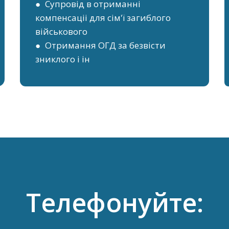
● Супровід в отриманні
компенсаціі для сім'ї загиблого
військового
● Отримання ОГД за безвісти
зниклого і ін
Телефонуйте: