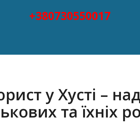
+380730550017
рист у Хусті – на
ськових та їхніх р