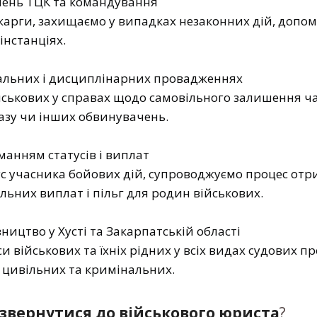
шень ТЦК та командування
скарги, захищаємо у випадках незаконних дій, допо
інстанціях.
нальних і дисциплінарних провадженнях
ськових у справах щодо самовільного залишення ч
азу чи інших обвинувачень.
иманням статусів і виплат
с учасника бойових дій, супроводжуємо процес от
льних виплат і пільг для родин військових.
ництво у Хусті та Закарпатській області
 військових та їхніх рідних у всіх видах судових пр
 цивільних та кримінальних.
 звернутися до військового юриста
?