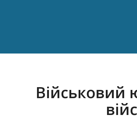
Військовий ю
вій