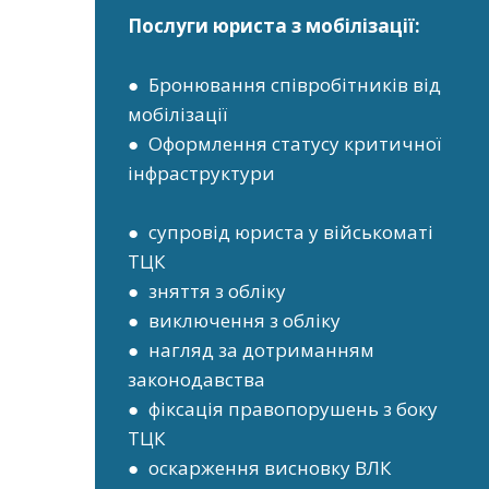
Послуги юриста з мобілізації:
● Бронювання співробітників від
мобілізації
● Оформлення статусу критичної
інфраструктури
● супровід юриста у військоматі
ТЦК
● зняття з обліку
● виключення з обліку
● нагляд за дотриманням
законодавства
● фіксація правопорушень з боку
ТЦК
● оскарження висновку ВЛК