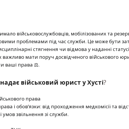
имало військовослужбовців, мобілізованих та резерві
овими проблемами під час служби. Це може бути за
исциплінарні стягнення чи відмова у наданні статусів
х важливо мати поруч досвідченого військового юри
и ваші права ⚖️.
и надає військовий юрист у Хусті
?
військового права
рава і обов’язки: від проходження медкомісії та від
 і умов звільнення зі служби.