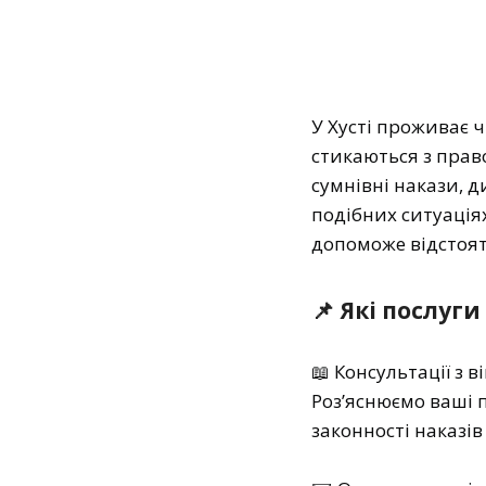
У Хусті проживає ч
стикаються з прав
сумнівні накази, д
подібних ситуація
допоможе відстоят
📌 Які послуг
📖 Консультації з 
Роз’яснюємо ваші п
законності наказів