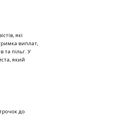
стів, які
тримка виплат,
 та пільг. У
ста, який
строчок до