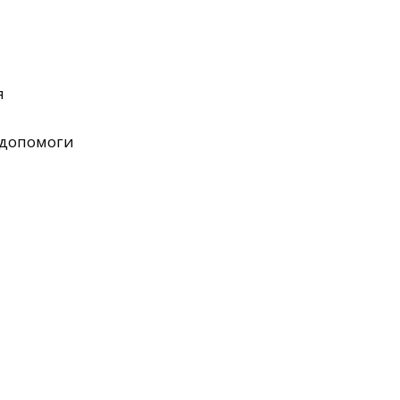
я
 допомоги