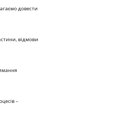
магаємо довести
астини, відмови
римання
оцесів –