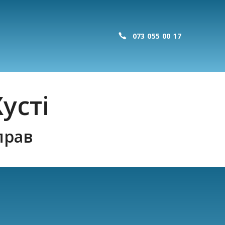
073 055 00 17
усті
прав