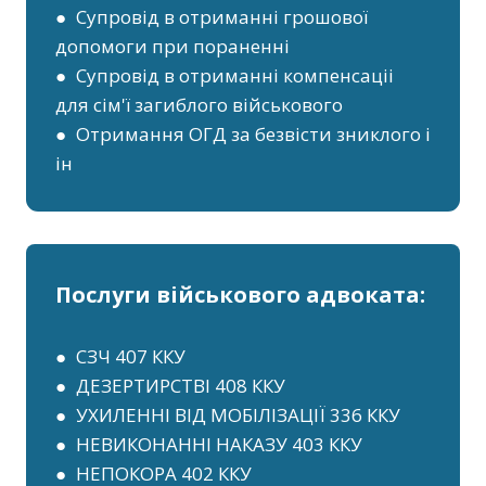
● Супровід в отриманні грошової
допомоги при пораненні
● Супровід в отриманні компенсаціі
для сім'ї загиблого військового
● Отримання ОГД за безвісти зниклого і
ін
Послуги військового адвоката:
● СЗЧ 407 ККУ
● ДЕЗЕРТИРСТВІ 408 ККУ
● УХИЛЕННІ ВІД МОБІЛІЗАЦІЇ 336 ККУ
● НЕВИКОНАННІ НАКАЗУ 403 ККУ
● НЕПОКОРА 402 ККУ