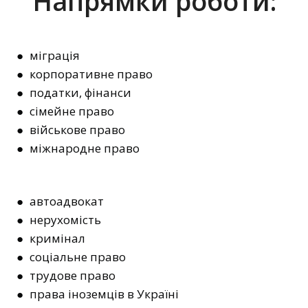
Напрямки роботи:
● міграція
● корпоративне право
● податки, фінанси
● сімейне право
● військове право
● міжнародне право
● автоадвокат
● нерухомість
● кримінал
● соціальне право
● трудове право
● права іноземців в Україні