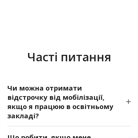
Часті питання
Чи можна отримати
відстрочку від мобілізації,
якщо я працюю в освітньому
закладі?
Так, якщо ваша посада належить до критично
важливих для функціонування громади, це
Що робити, якщо мене