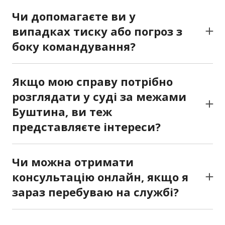
служить, а й тих, кого планують мобілізувати.
Чи допомагаєте ви у
Пояснюємо ваші права, можливі відстрочки
випадках тиску або погроз з
та порядок проходження медкомісії.
боку командування?
Так. Ми готуємо скарги, заяви й забезпечуємо
юридичний захист у випадках
Якщо мою справу потрібно
психологічного чи дисциплінарного тиску.
розглядати у суді за межами
Буштина, ви теж
представляєте інтереси?
Так. Наші юристи працюють не лише у
Буштині, а й по всій Закарпатській області,
Чи можна отримати
представляючи інтереси у судах будь-якого
консультацію онлайн, якщо я
рівня.
зараз перебуваю на службі?
Так. Ми надаємо дистанційні консультації
телефоном або через відеозв’язок, що дозволяє