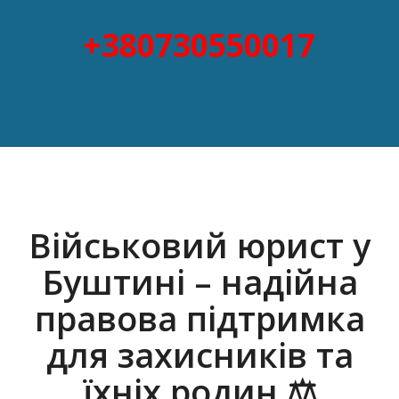
+380730550017
Військовий юрист у
Буштині – надійна
правова підтримка
для захисників та
їхніх родин ⚖️