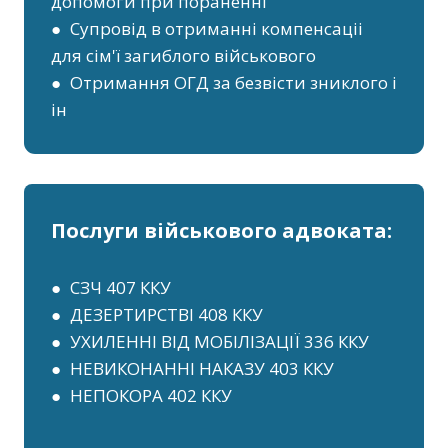
допомоги при пораненні
● Супровід в отриманні компенсаціі
для сім'ї загиблого військового
● Отримання ОГД за безвісти зниклого і
ін
Послуги військового адвоката:
● СЗЧ 407 ККУ
● ДЕЗЕРТИРСТВІ 408 ККУ
● УХИЛЕННІ ВІД МОБІЛІЗАЦІЇ 336 ККУ
● НЕВИКОНАННІ НАКАЗУ 403 ККУ
● НЕПОКОРА 402 ККУ