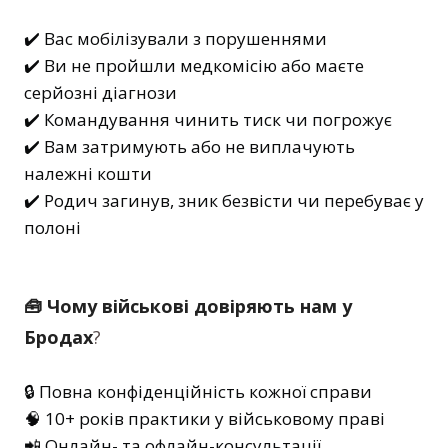
✔️ Вас мобілізували з порушеннями
✔️ Ви не пройшли медкомісію або маєте
серйозні діагнози
✔️ Командування чинить тиск чи погрожує
✔️ Вам затримують або не виплачують
належні кошти
✔️ Родич загинув, зник безвісти чи перебуває у
полоні
🧰 Чому військові довіряють нам у
Бродах
?
🔒 Повна конфіденційність кожної справи
🧠 10+ років практики у військовому праві
📲 Онлайн- та офлайн-консультації