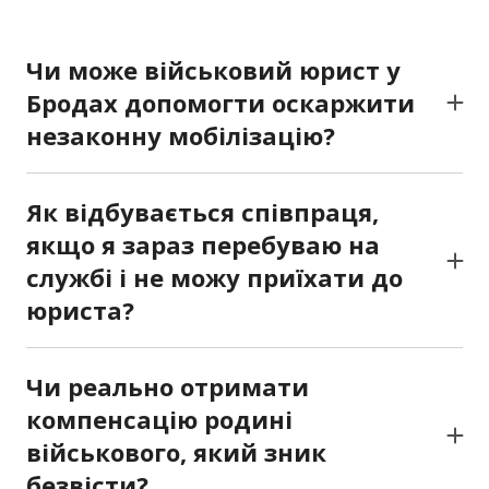
Чи може військовий юрист у
Бродах допомогти оскаржити
незаконну мобілізацію?
Так. Ми перевіряємо документи, рішення ТЦК
та обставини мобілізації. Якщо виявляємо
Як відбувається співпраця,
порушення, готуємо скарги, заяви та
якщо я зараз перебуваю на
супроводжуємо справу до позитивного
службі і не можу приїхати до
результату.
юриста?
Ми пропонуємо онлайн-консультації. Ви
можете надіслати документи електронною
Чи реально отримати
поштою чи месенджером, отримати
компенсацію родині
правовий аналіз і поради навіть
військового, який зник
перебуваючи у частині або в іншому місті.
безвісти?