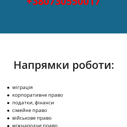
+380730550017
Напрямки роботи:
● міграція
● корпоративне право
● податки, фінанси
● сімейне право
● військове право
● міжнародне право