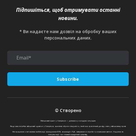
Підпишіться, щоб отримувати останні
новини.
* Ви надаєте нам дозвіл на обробку ваших
персональних даних.
Subscribe
© Створено
Військовий юрист у Запоріжжі — допомога у складних ситуаціях
Якщо вам потрібен військовий адвокат у Запоріжжі, важливо обрати спеціаліста, який має практичний досвід саме у військовому праві.
Ми працюємо з питаннями мобілізації, проходження ВЛК, взаємодії з ТЦК, звільнення зі служби та отримання виплат. Надаємо як
консультації, так і повний юридичний супровід.