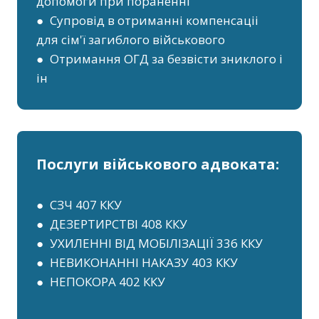
допомоги при пораненні
● Супровід в отриманні компенсаціі
для сім'ї загиблого військового
● Отримання ОГД за безвісти зниклого і
ін
Послуги військового адвоката:
● СЗЧ 407 ККУ
● ДЕЗЕРТИРСТВІ 408 ККУ
● УХИЛЕННІ ВІД МОБІЛІЗАЦІЇ 336 ККУ
● НЕВИКОНАННІ НАКАЗУ 403 ККУ
● НЕПОКОРА 402 ККУ